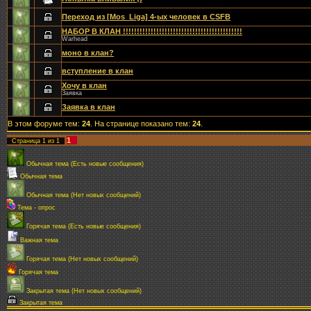
Переход из [Mos_Liga] 4-ых человек в CSFB
НАБОР В КЛАН !!!!!!!!!!!!!!!!!!!!!!!!!!!!!!!!!!!!!!!!!!!
Warhead
моно в клан?
вступление в клан
Хочу в клан
Заявка
Заявка в клан
В этом форуме тем:
24
. На странице показано тем:
24
.
1
Страница
1
из
1
Обычная тема (Есть новые сообщения)
Обычная тема
Обычная тема (Нет новых сообщений)
Тема - опрос
Горячая тема (Есть новые сообщения)
Важная тема
Горячая тема (Нет новых сообщений)
Горячая тема
Закрытая тема (Нет новых сообщений)
Закрытая тема