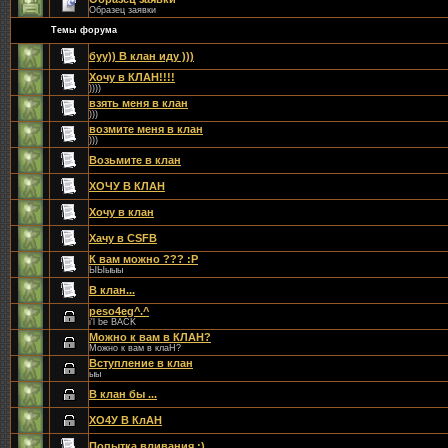
Образец заявки
Темы форума
буу)) В клан иду )))
Хочу в КЛАН!!!!
))))
взять меня в клан
)))
возмите меня в клан
)))
Возьмите в клан
ХОЧУ В КЛАН
Хочу в клан
Хачу в CSFB
К вам можно ??? :P
ЫЫыыы
В клан...
peso4eg^.^
i'l be BACK
Можно к вам в КЛАН?
Можно к вам в клаН?
Вступление в клан
ыы
В клан бы ...
ХО4У В КлАН
Попытка вливания ;)