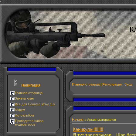
:
К
Главная страница
|
Регистрация
|
Вход
Навигация
Главная страница
Заявки клан
Всё для Counter Strike 1.6
Форум
Фотоальбом
Начало
»
Архив материалов
Проводится набор
модераторов
Каникулы!!!!!!!!
Я тут так подумал... Щас бес