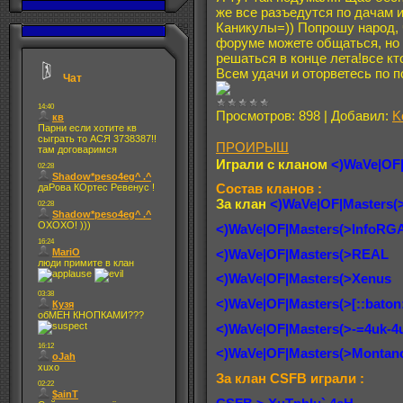
же все разъедутся по дачам и
Каникулы=)) Попрошу народ, ч
форуме можете общаться, но п
решаться в конце лета!все кт
Всем удачи и оторветесь по п
Чат
Просмотров:
898
|
Добавил:
K
ПРОИРЫШ
Играли с кланом
<)WaVe|OF|
Состав кланов :
За клан
<)WaVe|OF|Masters(
<)WaVe|OF|Masters(>InfoRGA
<)WaVe|OF|Masters(>REAL
<)WaVe|OF|Masters(>Xenus
<)WaVe|OF|Masters(>[::baton:
<)WaVe|OF|Masters(>-=4uk-4
<)WaVe|OF|Masters(>Montan
За клан CSFB играли :