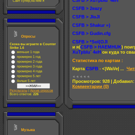
CSFB > XuTpbIu` 4eH
CSFB > 2eazy
CSFB > JIoJI
CSFB > Shakur =)
CSFB > Gudin.cfg
Опросы
CSFB > *SoI{OJI
Скока вы играете в Counter
и я(
CSFB > HAEMHUK
) пои
Strike 1.6
XuTpbIu` 4eH
он куда то свал
меньше 1 года
промерно 1 год
Статистика по картам :
промерно 2 года
промерно 3 года
Карта
CSFB
-
<)WaVe|
...
Чит
промерно 4 года
промерно 5 лет
Просмотров:
928
|
Добавил:
болше 5 лет
Комментарии (0)
Результаты
|
Архив опросов
Всего ответов:
226
Музыка